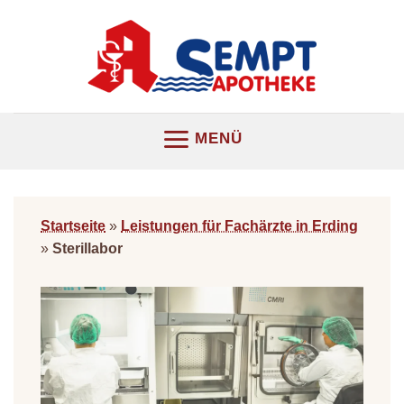
Z
u
m
I
n
h
MENÜ
a
l
t
s
Startseite
»
Leistungen für Fachärzte in Erding
p
»
Sterillabor
r
i
n
g
e
n