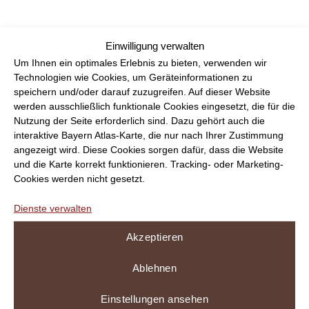
Einwilligung verwalten
Persönliche Beratung und
Um Ihnen ein optimales Erlebnis zu bieten, verwenden wir
Technologien wie Cookies, um Geräteinformationen zu
partnerschaftliche
speichern und/oder darauf zuzugreifen. Auf dieser Website
werden ausschließlich funktionale Cookies eingesetzt, die für die
Zusammenarbeit
Nutzung der Seite erforderlich sind. Dazu gehört auch die
interaktive Bayern Atlas-Karte, die nur nach Ihrer Zustimmung
Eine
persönliche Beratung
ist für uns der
angezeigt wird. Diese Cookies sorgen dafür, dass die Website
Schlüssel zu einer erfolgreichen und sicheren
und die Karte korrekt funktionieren. Tracking- oder Marketing-
Cookies werden nicht gesetzt.
Arzneimittelversorgung
. Durch den direkten
Austausch mit Ihrer Praxis können wir
individuelle
Dienste verwalten
Anforderungen präzise umsetzen
und
schnell
auf Veränderungen reagieren
. So gewährleisten
Akzeptieren
wir
maßgeschneiderte parenterale
Zubereitungen
, die optimal auf die Bedürfnisse
Ablehnen
Ihrer Patientinnen und Patienten abgestimmt sind.
Einstellungen ansehen