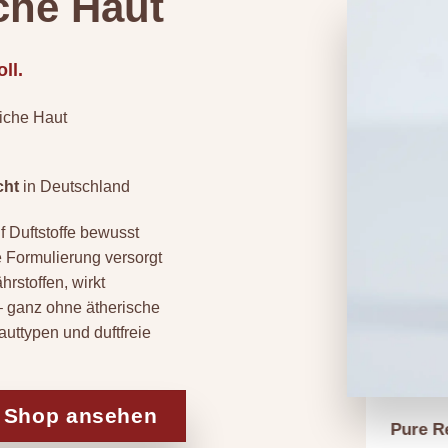
che Haut
ll.
liche Haut
ht
in Deutschland
uf Duftstoffe bewusst
e Formulierung versorgt
rstoffen, wirkt
 – ganz ohne ätherische
auttypen und duftfreie
m Shop ansehen
Pure Re