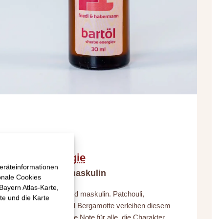
Herbe Energie
eräteinformationen
Markant und maskulin
onale Cookies
 Bayern Atlas-Karte,
Würzig-markant und maskulin. Patchouli,
te und die Karte
Angelikawurzel und Bergamotte verleihen diesem
Bartöl eine kraftvolle Note für alle, die Charakter