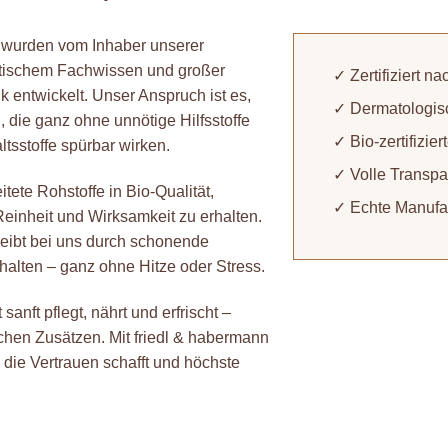
wurden vom Inhaber unserer
utischem Fachwissen und großer
✓ Zertifiziert 
k entwickelt. Unser Anspruch ist es,
✓ Dermatologisc
 die ganz ohne unnötige Hilfsstoffe
✓ Bio-zertifizie
tsstoffe spürbar wirken.
✓ Volle Transpa
ete Rohstoffe in Bio-Qualität,
✓ Echte Manufakt
einheit und Wirksamkeit zu erhalten.
leibt bei uns durch schonende
rhalten – ganz ohne Hitze oder Stress.
anft pflegt, nährt und erfrischt –
schen Zusätzen. Mit friedl & habermann
 die Vertrauen schafft und höchste