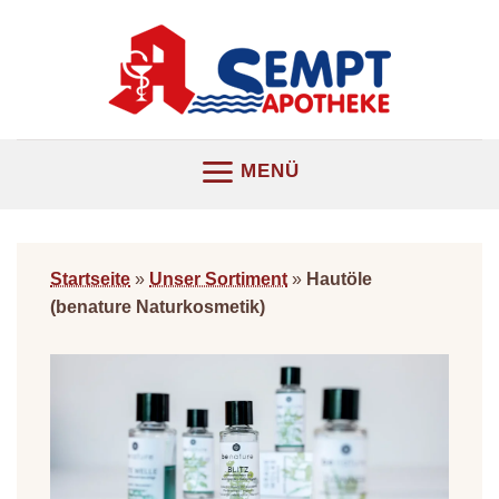
Z
u
m
I
n
h
MENÜ
a
l
t
s
Startseite
»
Unser Sortiment
»
Hautöle
p
(benature Naturkosmetik)
r
i
n
g
e
n