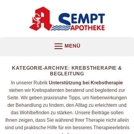
Z
u
m
I
n
h
MENÜ
a
l
t
KATEGORIE-ARCHIVE:
KREBSTHERAPIE &
s
BEGLEITUNG
p
In unserer Rubrik
Unterstützung bei Krebstherapie
r
stehen wir Krebspatienten beratend und begleitend zur
i
Seite. Wir geben praxisnahe Tipps, um Nebenwirkungen
n
der Behandlung zu lindern, den Alltag zu erleichtern und
g
das Wohlbefinden zu stärken. Unsere Beiträge sollen
e
Ihnen zeigen, dass Sie während Ihrer Therapie nicht allein
n
sind und praktische Hilfe für ein besseres Therapieerlebnis