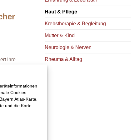
Haut & Pflege
cher
Krebstherapie & Begleitung
Mutter & Kind
Neurologie & Nerven
Rheuma & Alltag
ert Ihre
cher für
eräteinformationen
n normale
onale Cookies
ich stark
 Bayern Atlas-Karte,
f.
te und die Karte
nen, wie