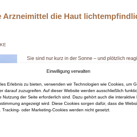
rzneimittel die Haut lichtempfindli
EKE
Sie sind nur kurz in der Sonne – und plötzlich reagi
Haut stärker als gewohnt?
Einwilligung verwalten
Bestimmte Medikamente können die Haut empfindli
les Erlebnis zu bieten, verwenden wir Technologien wie Cookies, um G
Sonnenlicht machen. Dann reicht manchmal scho
r darauf zuzugreifen. Auf dieser Website werden ausschließlich funkti
Sonneneinstrahlung aus, damit die Haut ungewöhnl
ie Nutzung der Seite erforderlich sind. Dazu gehört auch die interaktive
reagiert. Besonders im Sommer fällt das schnell au
ustimmung angezeigt wird. Diese Cookies sorgen dafür, dass die Websi
n. Tracking- oder Marketing-Cookies werden nicht gesetzt.
Welche Medikamente dabei eine Rolle spielen kön
sich lichtempfindliche Haut bemerkbar macht…