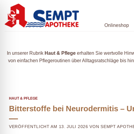
Z
u
m
Onlineshop
I
n
h
a
In unserer Rubrik
Haut & Pflege
erhalten Sie wertvolle Hinw
l
von einfachen Pflegeroutinen über Alltagsratschläge bis hi
t
s
p
r
i
HAUT & PFLEGE
n
Bitterstoffe bei Neurodermitis – 
g
e
n
VERÖFFENTLICHT AM 13. JULI 2026 VON SEMPT APOTH