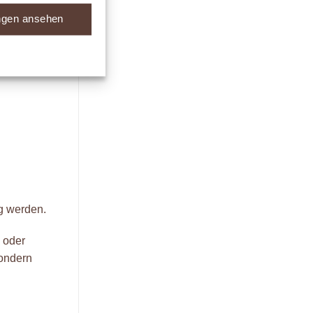
ungen ansehen
g werden.
 oder
sondern