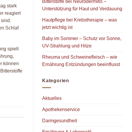
Bitterstoffe bei Neurodermitis –
ag stark
Unterstützung für Haut und Verdauung
er reagiert
Hautpflege bei Krebstherapie – was
 sind.
jetzt wichtig ist
en Schlaf
Baby im Sommer – Schutz vor Sonne,
UV-Strahlung und Hitze
ng spielt
ährung,
Rheuma und Schweinefleisch – wie
er können
Ernährung Entzündungen beeinflusst
Bitterstoffe
Kategorien
Aktuelles
Apothekenservice
Darmgesundheit
Ernährung & Lebensstil