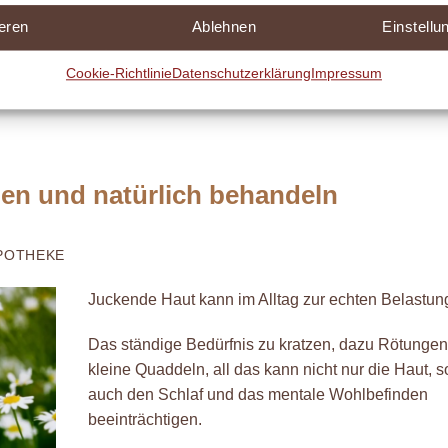
Weiterlesen
→
eren
Ablehnen
Einstell
htempfindlichkeit
,
Medikamente
,
Sommer
,
Sonnenschutz
Cookie-Richtlinie
Datenschutzerklärung
Impressum
en und natürlich behandeln
APOTHEKE
Juckende Haut kann im Alltag zur echten Belastun
Das ständige Bedürfnis zu kratzen, dazu Rötungen
kleine Quaddeln, all das kann nicht nur die Haut, 
auch den Schlaf und das mentale Wohlbefinden
beeinträchtigen.