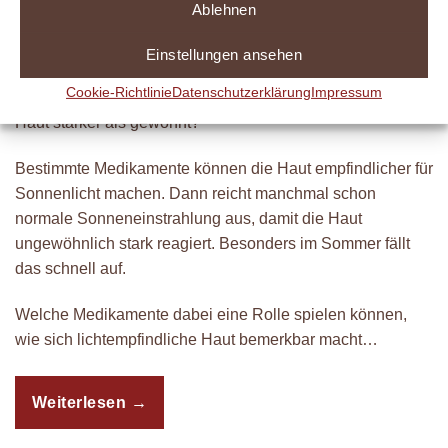
Ablehnen
Einstellungen ansehen
Cookie-Richtlinie
Datenschutzerklärung
Impressum
Sie sind nur kurz in der Sonne – und plötzlich reagiert Ihre
Haut stärker als gewohnt?
Bestimmte Medikamente können die Haut empfindlicher für
Sonnenlicht machen. Dann reicht manchmal schon
normale Sonneneinstrahlung aus, damit die Haut
ungewöhnlich stark reagiert. Besonders im Sommer fällt
das schnell auf.
Welche Medikamente dabei eine Rolle spielen können,
wie sich lichtempfindliche Haut bemerkbar macht…
Weiterlesen
→