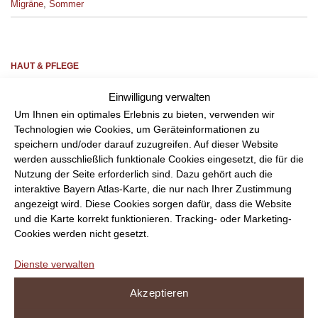
Migräne
,
Sommer
HAUT & PFLEGE
Medikamente und Sonne – Welche
Einwilligung verwalten
Arzneimittel die Haut lichtempfindlicher
Um Ihnen ein optimales Erlebnis zu bieten, verwenden wir
machen können
Technologien wie Cookies, um Geräteinformationen zu
speichern und/oder darauf zuzugreifen. Auf dieser Website
werden ausschließlich funktionale Cookies eingesetzt, die für die
VERÖFFENTLICHT AM 18. MAI 2026 VON SEMPT
APOTHEKE
Nutzung der Seite erforderlich sind. Dazu gehört auch die
interaktive Bayern Atlas-Karte, die nur nach Ihrer Zustimmung
angezeigt wird. Diese Cookies sorgen dafür, dass die Website
und die Karte korrekt funktionieren. Tracking- oder Marketing-
Cookies werden nicht gesetzt.
Dienste verwalten
Akzeptieren