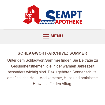
Z
u
m
I
n
h
MENÜ
a
l
t
SCHLAGWORT-ARCHIVE:
SOMMER
s
Unter dem Schlagwort
Sommer
finden Sie Beiträge zu
p
Gesundheitsthemen, die in der warmen Jahreszeit
r
besonders wichtig sind. Dazu gehören Sonnenschutz,
i
empfindliche Haut, Medikamente, Hitze und praktische
n
Hinweise für den Alltag.
g
e
n